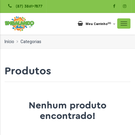
(87) 3861-7877
(
0
)
Meu Carrinho
Início
Categorias
Produtos
Nenhum produto
encontrado!