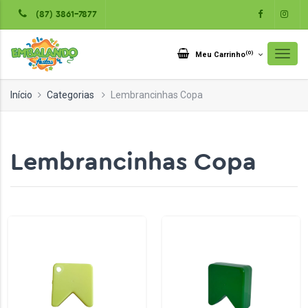
(87) 3861-7877
(
0
)
Meu Carrinho
Início
Categorias
Lembrancinhas Copa
Lembrancinhas Copa