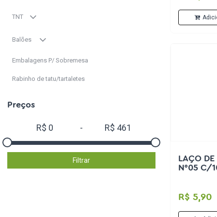
TNT
Adici
Balões
Embalagens P/ Sobremesa
Rabinho de tatu/tartaletes
Preços
R$
0
-
R$
461
LAÇO DE
Filtrar
N°05 C/
R$ 5,90