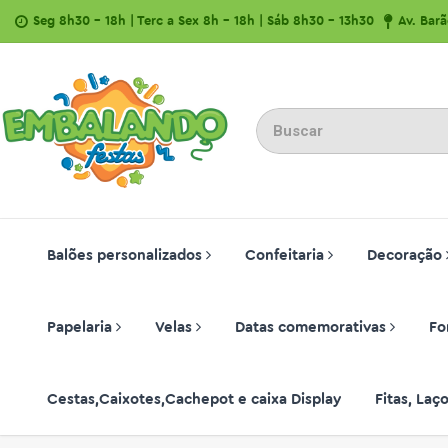
Seg 8h30 - 18h | Terc a Sex 8h - 18h | Sáb 8h30 - 13h30
Av. Bar
Balões personalizados
Confeitaria
Decoração
Papelaria
Velas
Datas comemorativas
Fo
Cestas,Caixotes,Cachepot e caixa Display
Fitas, La