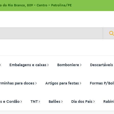
ão do Rio Branco, 809 - Centro - Petrolina/PE
Embalagens e caixas
Bomboniere
Descartáveis
rminhas para doces
Artigos para festas
Formas P/Bol
ços e Cordão
TNT
Balões
Dia dos Pais
Rabin