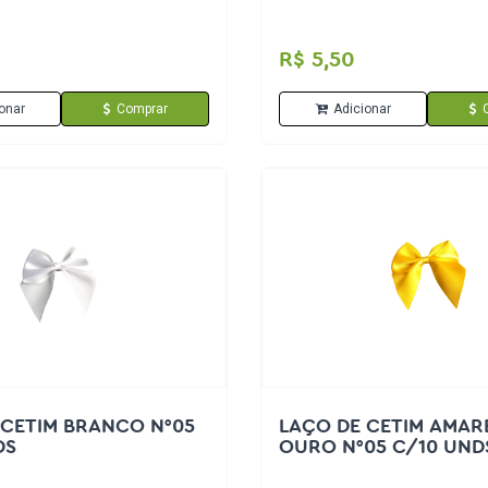
R$ 5,50
onar
Comprar
Adicionar
 CETIM BRANCO N°05
LAÇO DE CETIM AMAR
DS
OURO N°05 C/10 UND