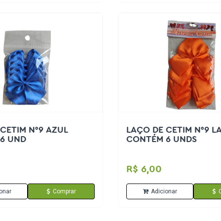
CETIM N°9 AZUL
LAÇO DE CETIM N°9 L
6 UND
CONTÉM 6 UNDS
R$ 6,00
onar
Comprar
Adicionar