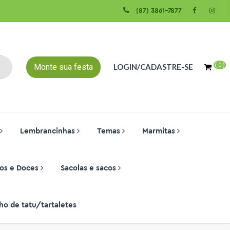
(87) 3861-7877
(
0
)
Monte sua festa
LOGIN/CADASTRE-SE
Lembrancinhas
Temas
Marmitas
os e Doces
Sacolas e sacos
ho de tatu/tartaletes