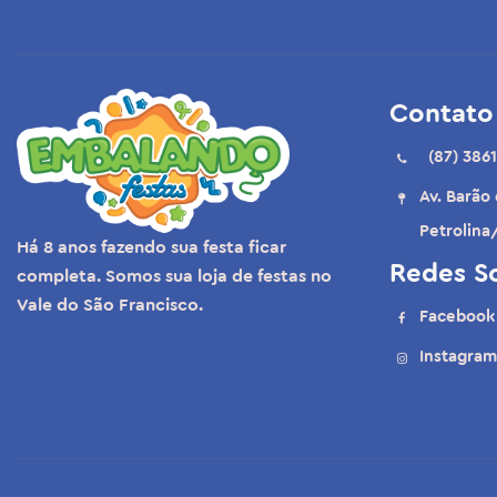
Embalagens P/ Sobremesa
Rabinho de tatu/tartaletes
Contato
(87) 3861
Av. Barão
Petrolina
Há 8 anos fazendo sua festa ficar
Redes So
completa. Somos sua loja de festas no
Vale do São Francisco.
Facebook
Instagram