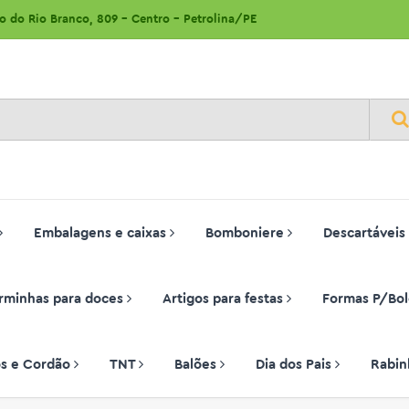
ão do Rio Branco, 809 - Centro - Petrolina/PE
Embalagens e caixas
Bomboniere
Descartáveis
rminhas para doces
Artigos para festas
Formas P/Bol
ços e Cordão
TNT
Balões
Dia dos Pais
Rabin