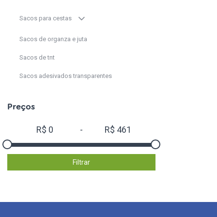
Sacos para cestas
Sacos de organza e juta
Sacos de tnt
Sacos adesivados transparentes
Cestas,Caixotes,Cachepot e caixa Display
Preços
Gigante e super gigante
R$
0
-
R$
461
Balões coração,estrela e círculo
Fitas, Laços e Cordão
Filtrar
TNT
Balões