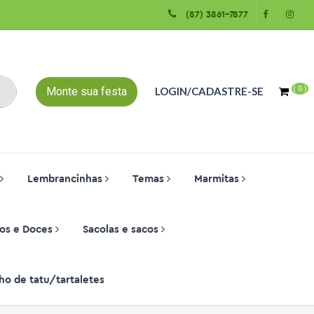
(87) 3861-7877
(
0
)
Monte sua festa
LOGIN/CADASTRE-SE
Lembrancinhas
Temas
Marmitas
os e Doces
Sacolas e sacos
ho de tatu/tartaletes