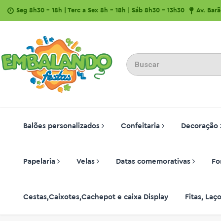
Seg 8h30 - 18h | Terc a Sex 8h - 18h | Sáb 8h30 - 13h30
Av. Bar
Balões personalizados
Confeitaria
Decoração
Papelaria
Velas
Datas comemorativas
Fo
Cestas,Caixotes,Cachepot e caixa Display
Fitas, La