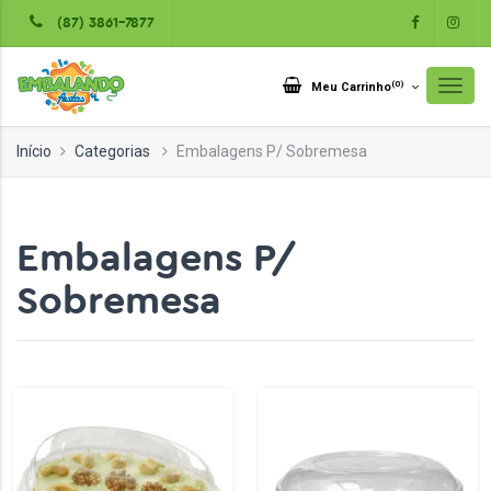
(87) 3861-7877
(
0
)
Meu Carrinho
Início
Categorias
Embalagens P/ Sobremesa
Embalagens P/
Sobremesa