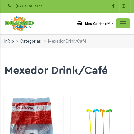
(87) 3861-7877
(
0
)
Meu Carrinho
Início
Categorias
Mexedor Drink/Café
Mexedor Drink/Café