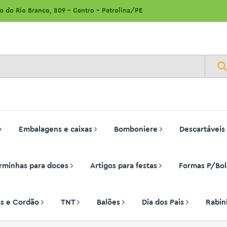
ão do Rio Branco, 809 - Centro - Petrolina/PE
Embalagens e caixas
Bomboniere
Descartáveis
rminhas para doces
Artigos para festas
Formas P/Bol
ços e Cordão
TNT
Balões
Dia dos Pais
Rabin