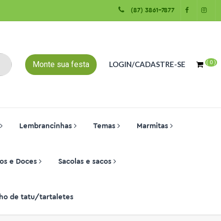
(87) 3861-7877
(
0
)
Monte sua festa
LOGIN/CADASTRE-SE
Lembrancinhas
Temas
Marmitas
os e Doces
Sacolas e sacos
ho de tatu/tartaletes