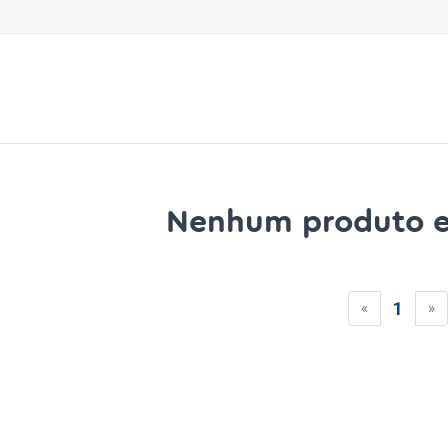
Nenhum produto e
1
«
»