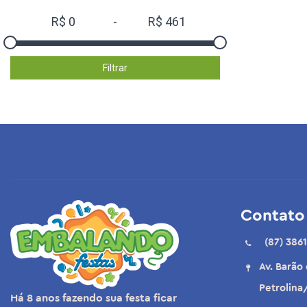
R$
0
-
R$
461
Filtrar
Contato
(87) 3861
Av. Barão
Petrolina
Há 8 anos fazendo sua festa ficar