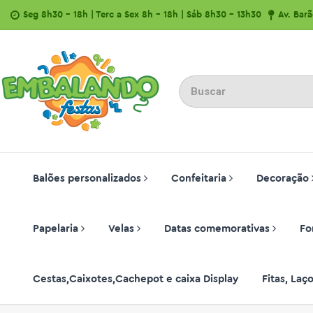
Seg 8h30 - 18h | Terc a Sex 8h - 18h | Sáb 8h30 - 13h30
Av. Bar
Balões personalizados
Confeitaria
Decoração
Papelaria
Velas
Datas comemorativas
Fo
Cestas,Caixotes,Cachepot e caixa Display
Fitas, La