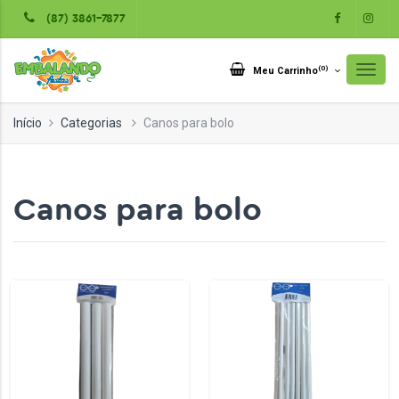
(87) 3861-7877
(
0
)
Meu Carrinho
Início
Categorias
Canos para bolo
Canos para bolo