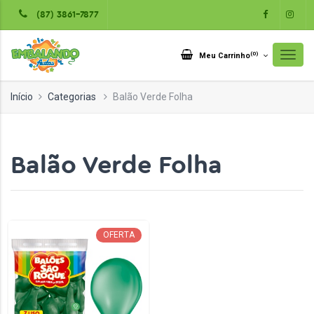
(87) 3861-7877
(
0
)
Meu Carrinho
Início
Categorias
Balão Verde Folha
Balão Verde Folha
OFERTA