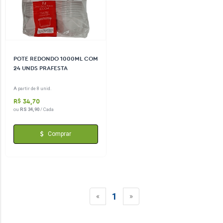
POTE REDONDO 1000ML COM
24 UNDS PRAFESTA
A partir de 8 unid.
R$ 34,70
ou
RS 34,90
/ Cada
Comprar
1
«
»