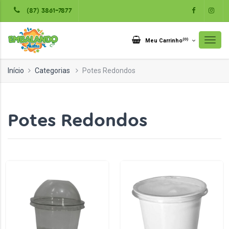
(87) 3861-7877
(
0
)
Meu Carrinho
Início
Categorias
Potes Redondos
Potes Redondos