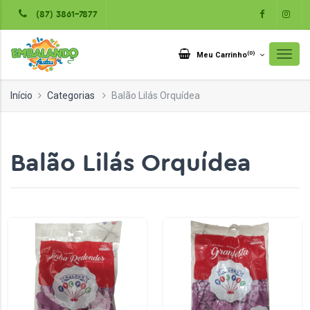
(87) 3861-7877
(
0
)
Meu Carrinho
Início
Categorias
Balão Lilás Orquídea
Balão Lilás Orquídea