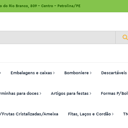
ão do Rio Branco, 809 - Centro - Petrolina/PE
Embalagens e caixas
Bomboniere
Descartáveis
rminhas para doces
Artigos para festas
Formas P/Bol
/Frutas Cristalizadas/Ameixa
Fitas, Laços e Cordão
T