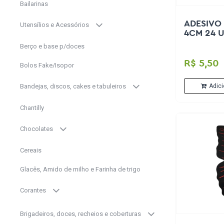
Bailarinas
ADESIVO
Utensílios e Acessórios
4CM 24 U
Berço e base p/doces
R$ 5,50
Bolos Fake/Isopor
Adici
Bandejas, discos, cakes e tabuleiros
Chantilly
Chocolates
Cereais
Glacês, Amido de milho e Farinha de trigo
Corantes
Brigadeiros, doces, recheios e coberturas