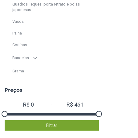
Quadros, leques, porta retrato e bolas
japonesas
Vasos
Palha
Cortinas
Bandejas
Grama
Faixas aniversário
Preços
Strass Adesivo Decorativo
R$
0
-
R$
461
Borboletas e Adesivos decorativos
Varal de Laternas
Filtrar
Flores papel P/decoração