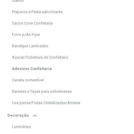
Stencil
Preparos e Pasta saborizante
Sacos Cone Confeitaria
Forro p/Air Fryer
Bandejas Laminadas
Açucar/Cobertura de Confeiteiro
Adesivos Confeitaria
Caneta comestível
Baixelas e Taças para sobremesas
Uva passa/Frutas Cristalizadas/Ameixa
Decoração
Luminárias