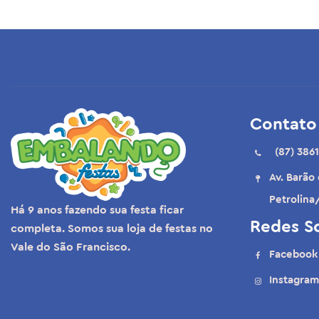
Embalagens e caixas
Ofertas
Bomboniere
Descartáveis
Contato
Lembrancinhas
(87) 3861
Temas
Av. Barão
Petrolina
Marmitas
Há 9 anos fazendo sua festa ficar
Redes So
completa. Somos sua loja de festas no
Papelaria
Vale do São Francisco.
Facebook
Velas
Instagram
Datas comemorativas