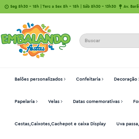
Seg 8h30 - 18h | Terc a Sex 8h - 18h | Sáb 8h30 - 13h30
Av. Bar
Balões personalizados
Confeitaria
Decoração
Papelaria
Velas
Datas comemorativas
Fo
Cestas,Caixotes,Cachepot e caixa Display
Uva passa