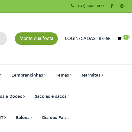
(87) 3861-7877
(
0
)
Monte sua festa
LOGIN/CADASTRE-SE
Lembrancinhas
Temas
Marmitas
os e Doces
Sacolas e sacos
NT
Balões
Dia dos Pais