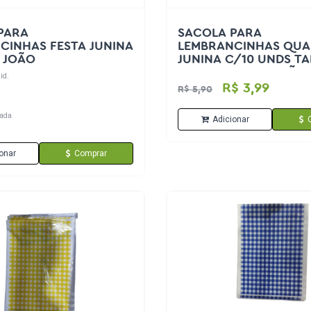
PARA
SACOLA PARA
CINHAS FESTA JUNINA
LEMBRANCINHAS QUA
 JOÃO
JUNINA C/10 UNDS T
M 26X19,5X9,5CM SÃO
id.
R$ 3,99
R$ 5,90
ada
Adicionar
onar
Comprar