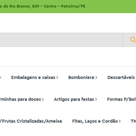
ão do Rio Branco, 809 - Centro - Petrolina/PE
Embalagens e caixas
Bomboniere
Descartáveis
rminhas para doces
Artigos para festas
Formas P/Bol
/Frutas Cristalizadas/Ameixa
Fitas, Laços e Cordão
T