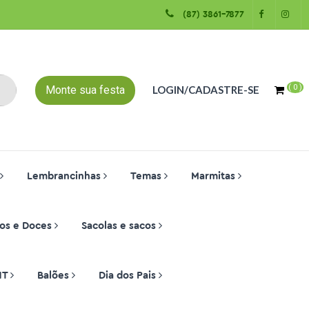
(87) 3861-7877
(
0
)
Monte sua festa
LOGIN/CADASTRE-SE
Lembrancinhas
Temas
Marmitas
os e Doces
Sacolas e sacos
NT
Balões
Dia dos Pais