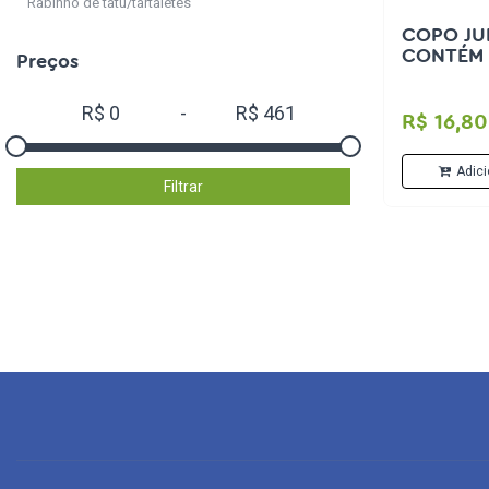
Rabinho de tatu/tartaletes
COPO JU
CONTÉM 
Preços
R$
0
-
R$
461
R$ 16,80
Adici
Filtrar