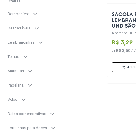
Ofertas
Bomboniere
SACOLA 
LEMBRAN
UND SÃO
Descartáveis
A partir de 10 un
R$ 3,29
Lembrancinhas
RS 3,50
ou
/ C
Temas
Adici
Marmitas
Papelaria
Velas
Datas comemorativas
Forminhas para doces