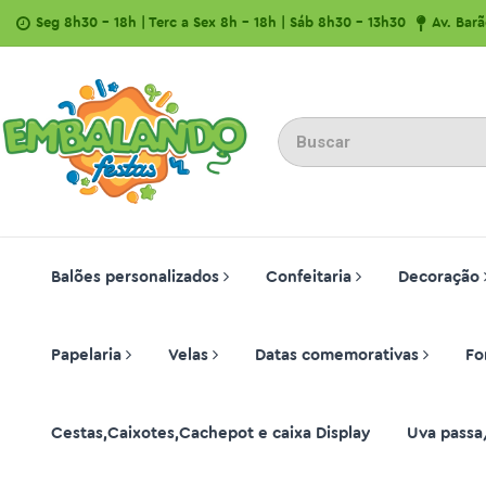
Seg 8h30 - 18h | Terc a Sex 8h - 18h | Sáb 8h30 - 13h30
Av. Bar
Balões personalizados
Confeitaria
Decoração
Papelaria
Velas
Datas comemorativas
Fo
Cestas,Caixotes,Cachepot e caixa Display
Uva passa