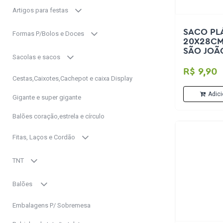
Artigos para festas
SACO PL
Formas P/Bolos e Doces
20X28CM
SÃO JOÃ
Sacolas e sacos
R$ 9,90
Cestas,Caixotes,Cachepot e caixa Display
Adici
Gigante e super gigante
Balões coração,estrela e círculo
Fitas, Laços e Cordão
TNT
Balões
Embalagens P/ Sobremesa