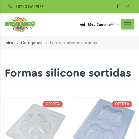
(87) 3861-7877
(
0
)
Meu Carrinho
Início
Categorias
Formas silicone sortidas
Formas silicone sortidas
OFERTA
OFERTA