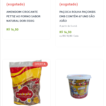
(esgotado)
(esgotado)
AMENDOIM CROCANTE
PAÇOCA ROLHA PAÇOKIDS
PETTIZ AO FORNO SABOR
EMB CONTÉM 67 UND SÃO
NATURAL DORI 350G
JOÃO
A partir de 6 unid.
R$ 14,50
R$ 14,30
ou
RS 14,90
/ Cada
OFERTA