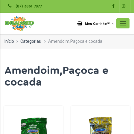
(87) 3861-7877
(
0
)
Meu Carrinho
Início
Categorias
Amendoim,Paçoca e cocada
Amendoim,Paçoca e
cocada