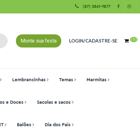
(87) 3861-7877
(
0
)
Monte sua festa
LOGIN/CADASTRE-SE
Lembrancinhas
Temas
Marmitas
os e Doces
Sacolas e sacos
NT
Balões
Dia dos Pais