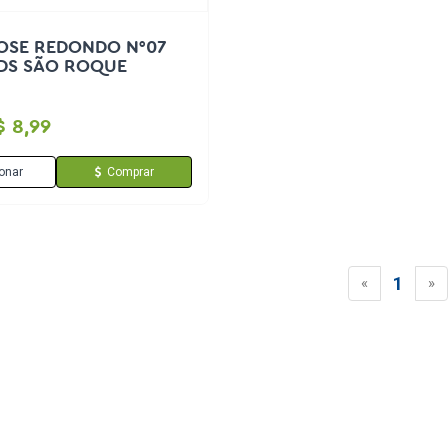
OSE REDONDO N°07
DS SÃO ROQUE
$ 8,99
onar
Comprar
1
«
»