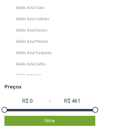
Balão Azul Claro
Balão Azul Colbato
Balão Azul Escuro
Balão Azul Piscina
Balão Azul Turqueza
Balão Azul Safira
Balão Amarelo
Preços
Balão Amarelo Citrino
Balão Bege
R$
0
-
R$
461
Balão Bordo
Balão Cinza
Filtrar
Balão Laranja