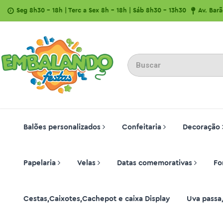
Seg 8h30 - 18h | Terc a Sex 8h - 18h | Sáb 8h30 - 13h30
Av. Bar
Balões personalizados
Confeitaria
Decoração
Papelaria
Velas
Datas comemorativas
Fo
Cestas,Caixotes,Cachepot e caixa Display
Uva passa