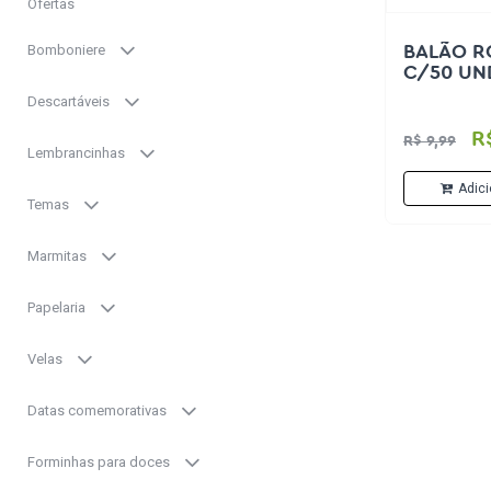
Ofertas
Bomboniere
BALÃO R
C/50 UN
Descartáveis
R
R$ 9,99
Lembrancinhas
Adici
Temas
Marmitas
Papelaria
Velas
Datas comemorativas
Forminhas para doces