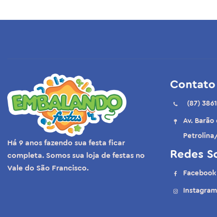
Balão Lilás
Balão Lilás Orquídea
Balão Magenta
Balão Marfim
Contato
Balão Marrom
(87) 3861
Balão Mocaccino
Av. Barão
Balão New Pink
Petrolina
Há 9 anos fazendo sua festa ficar
Balão Nude
Redes So
completa. Somos sua loja de festas no
Balão Pink
Vale do São Francisco.
Facebook
Balão Preto
Instagram
Balão Rosa Baby