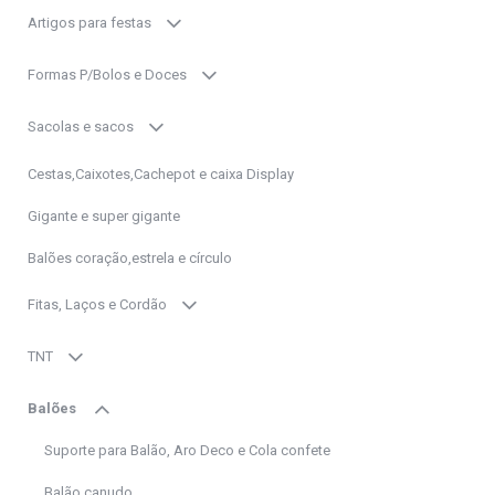
Artigos para festas
Formas P/Bolos e Doces
Sacolas e sacos
Cestas,Caixotes,Cachepot e caixa Display
Gigante e super gigante
Balões coração,estrela e círculo
Fitas, Laços e Cordão
TNT
Balões
Suporte para Balão, Aro Deco e Cola confete
Balão canudo