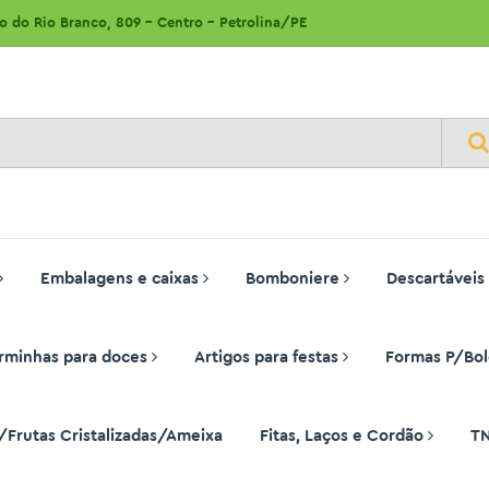
ão do Rio Branco, 809 - Centro - Petrolina/PE
Embalagens e caixas
Bomboniere
Descartáveis
rminhas para doces
Artigos para festas
Formas P/Bol
/Frutas Cristalizadas/Ameixa
Fitas, Laços e Cordão
T