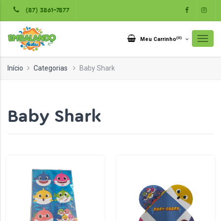
(87) 3861-7877
(
0
)
Meu Carrinho
Início
Categorias
Baby Shark
Baby Shark