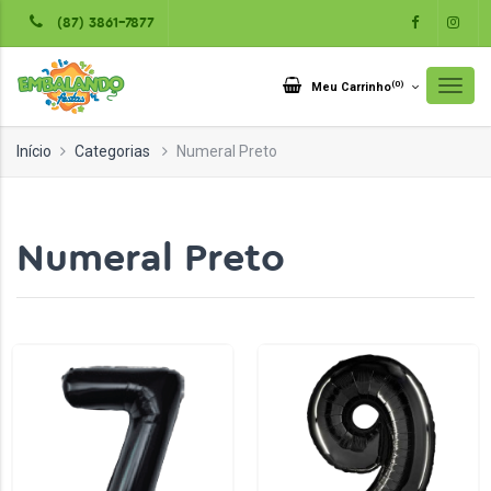
(87) 3861-7877
(
0
)
Meu Carrinho
Início
Categorias
Numeral Preto
Numeral Preto