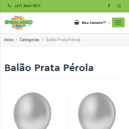
(87) 3861-7877
(
0
)
Meu Carrinho
Início
Categorias
Balão Prata Pérola
Balão Prata Pérola