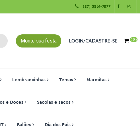
(87) 3861-7877
(
0
)
Monte sua festa
LOGIN/CADASTRE-SE
Lembrancinhas
Temas
Marmitas
os e Doces
Sacolas e sacos
NT
Balões
Dia dos Pais