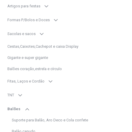
Artigos para festas
Formas P/Bolos e Doces
Sacolas e sacos
Cestas,Caixotes,Cachepot e caixa Display
Gigante e super gigante
Balões coração,estrela e círculo
Fitas, Laços e Cordão
TNT
Balões
Suporte para Balão, Aro Deco e Cola confete
Balão canudo