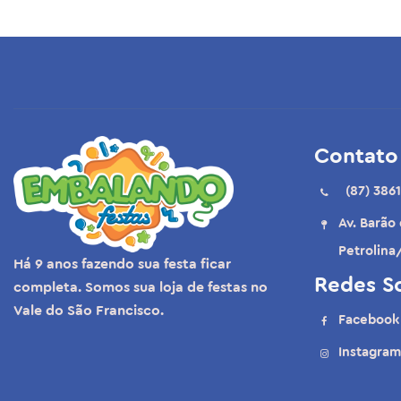
Balão Lilás
Balão Lilás Orquídea
Balão Magenta
Balão Marfim
Contato
Balão Marrom
(87) 3861
Balão Mocaccino
Av. Barão
Balão New Pink
Petrolina
Há 9 anos fazendo sua festa ficar
Balão Nude
Redes So
completa. Somos sua loja de festas no
Balão Pink
Vale do São Francisco.
Facebook
Balão Preto
Instagram
Balão Rosa Baby