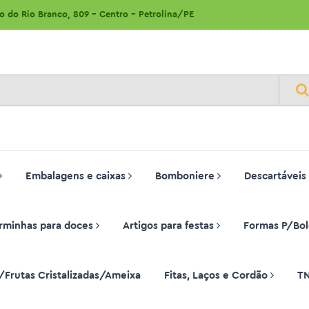
ão do Rio Branco, 809 - Centro - Petrolina/PE
Embalagens e caixas
Bomboniere
Descartáveis
rminhas para doces
Artigos para festas
Formas P/Bol
/Frutas Cristalizadas/Ameixa
Fitas, Laços e Cordão
T