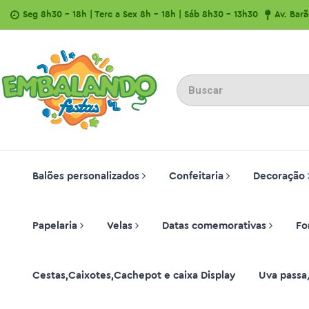
Seg 8h30 - 18h | Terc a Sex 8h - 18h | Sáb 8h30 - 13h30
Av. Bar
Balões personalizados
Confeitaria
Decoração
Papelaria
Velas
Datas comemorativas
Fo
Cestas,Caixotes,Cachepot e caixa Display
Uva passa