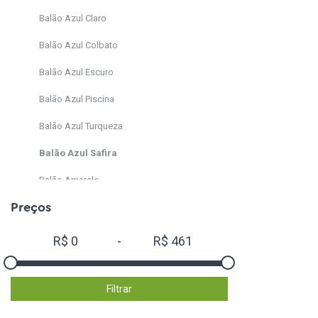
Balão Azul Claro
Balão Azul Colbato
Balão Azul Escuro
Balão Azul Piscina
Balão Azul Turqueza
Balão Azul Safira
Balão Amarelo
Preços
Balão Amarelo Citrino
Balão Bege
R$
0
-
R$
461
Balão Bordo
Balão Cinza
Filtrar
Balão Laranja