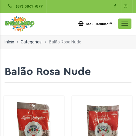
(87) 3861-7877
(
0
)
Meu Carrinho
Início
Categorias
Balão Rosa Nude
Balão Rosa Nude