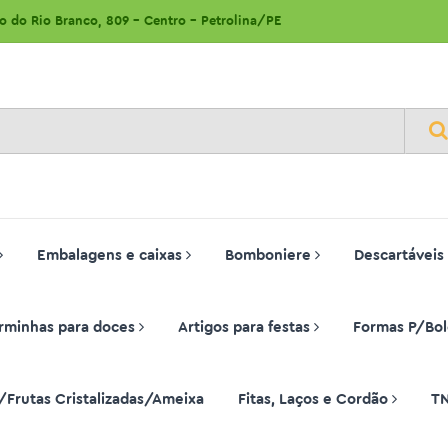
ão do Rio Branco, 809 - Centro - Petrolina/PE
Embalagens e caixas
Bomboniere
Descartáveis
rminhas para doces
Artigos para festas
Formas P/Bol
/Frutas Cristalizadas/Ameixa
Fitas, Laços e Cordão
T