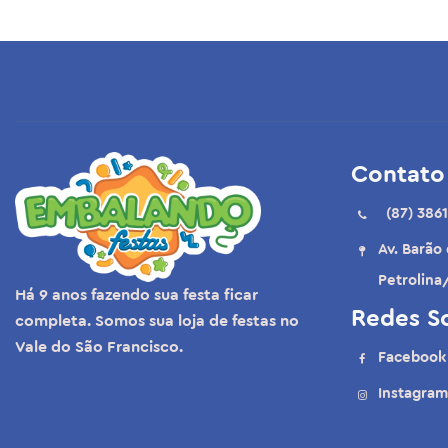
Formatura
Romântico
Últimas unidades
Kit Festa sortidos
Contato
Marmitas
(87) 3861
Papelaria
Av. Barão
Velas
Petrolina
Há 9 anos fazendo sua festa ficar
Datas comemorativas
Redes So
completa. Somos sua loja de festas no
Vale do São Francisco.
Facebook
Forminhas para doces
Instagram
Artigos para festas