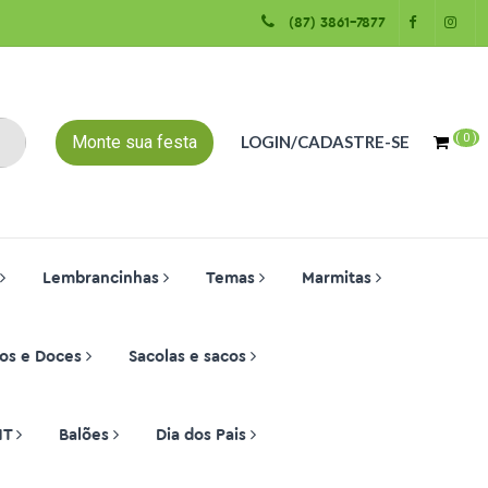
(87) 3861-7877
(
0
)
Monte sua festa
LOGIN/CADASTRE-SE
Lembrancinhas
Temas
Marmitas
os e Doces
Sacolas e sacos
NT
Balões
Dia dos Pais