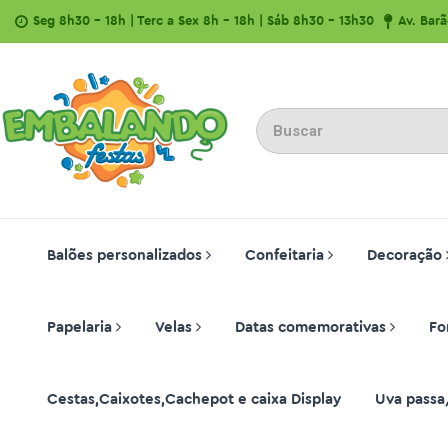
Seg 8h30 - 18h | Terc a Sex 8h - 18h | Sáb 8h30 - 13h30
Av. Bar
Balões personalizados
Confeitaria
Decoração
Papelaria
Velas
Datas comemorativas
Fo
Cestas,Caixotes,Cachepot e caixa Display
Uva passa