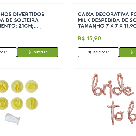
HOS DIVERTIDOS
CAIXA DECORATIVA 
A DE SOLTEIRA
MILK DESPEDIDA DE S
ENTO; 21CM;
TAMANHO 7 X 7 X 11,9
; 16,5CM CONTÉM 6
CONTÉM 8 UN JUNCO
O
R$ 15,90
onar
Comprar
Adicionar