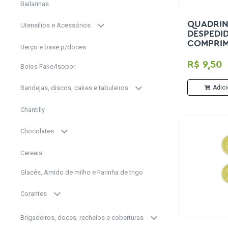
Bailarinas
QUADRIN
Utensílios e Acessórios
DESPEDID
COMPRIM
Berço e base p/doces
LARGURA
UN JUNC
R$ 9,50
Bolos Fake/Isopor
Adici
Bandejas, discos, cakes e tabuleiros
Chantilly
Chocolates
Cereais
Glacês, Amido de milho e Farinha de trigo
Corantes
Brigadeiros, doces, recheios e coberturas