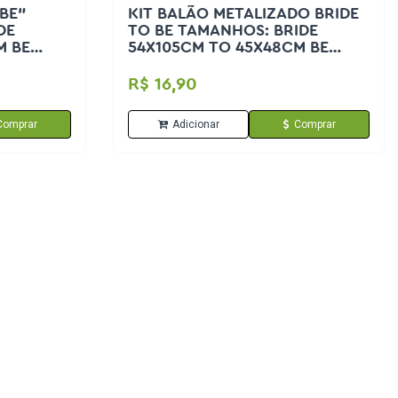
 BE"
KIT BALÃO METALIZADO BRIDE
DE
TO BE TAMANHOS: BRIDE
M BE
54X105CM TO 45X48CM BE
FESTAS
48X54CM PONTO DAS FESTAS
R$ 16,90
Comprar
Adicionar
Comprar