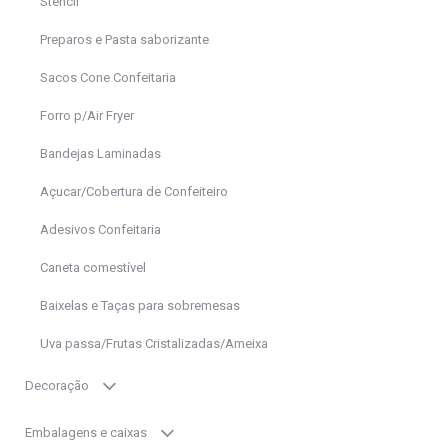
Stencil
Preparos e Pasta saborizante
Sacos Cone Confeitaria
Forro p/Air Fryer
Bandejas Laminadas
Açucar/Cobertura de Confeiteiro
Adesivos Confeitaria
Caneta comestível
Baixelas e Taças para sobremesas
Uva passa/Frutas Cristalizadas/Ameixa
Decoração
Embalagens e caixas