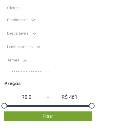
Ofertas
Bomboniere
Descartáveis
Lembrancinhas
Temas
Todos os gêneros
Preços
Meninos
R$
0
-
R$
461
Meninas
Chapeuzinho para festa
Filtrar
Despedida de solteira