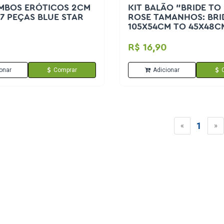
IMBOS ERÓTICOS 2CM
KIT BALÃO "BRIDE TO
7 PEÇAS BLUE STAR
ROSE TAMANHOS: BRI
105X54CM TO 45X48C
54X48CM PONTO DAS 
R$ 16,90
onar
Comprar
Adicionar
1
«
»