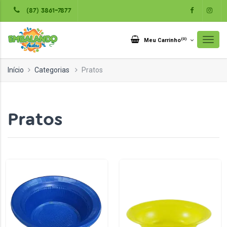
(87) 3861-7877
(
0
)
Meu Carrinho
Início
Categorias
Pratos
Pratos