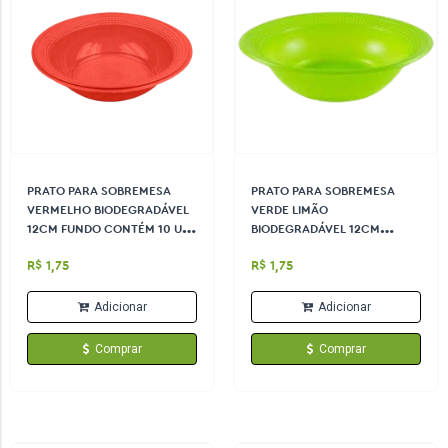
PRATO PARA SOBREMESA
PRATO PARA SOBREMESA
VERMELHO BIODEGRADÁVEL
VERDE LIMÃO
12CM FUNDO CONTÉM 10 UN
BIODEGRADÁVEL 12CM
TRIK TRIK
FUNDO CONTÉM 10 UN TRIK
R$ 1,75
R$ 1,75
TRIK
Adicionar
Adicionar
Comprar
Comprar