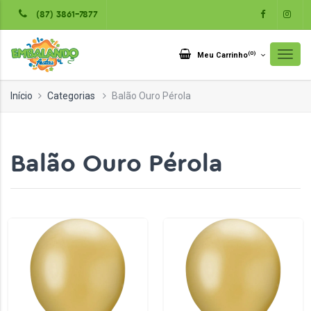
(87) 3861-7877
(
0
)
Meu Carrinho
Início
Categorias
Balão Ouro Pérola
Balão Ouro Pérola