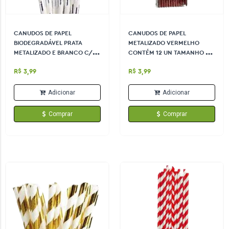
CANUDOS DE PAPEL
CANUDOS DE PAPEL
BIODEGRADÁVEL PRATA
METALIZADO VERMELHO
METALIZADO E BRANCO C/12
CONTÉM 12 UN TAMANHO 6,2
UN TAMANHO 6MM X 20CM
X 19,5CM ARTLILLE
R$ 3,99
R$ 3,99
MAKE+
Adicionar
Adicionar
Comprar
Comprar