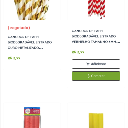
(esgotado)
CANUDOS DE PAPEL
BIODEGRADÁVEL LISTRADO
CANUDOS DE PAPEL
VERMELHO TAMANHO 6MM X
BIODEGRADÁVEL LISTRADO
20CM CONTÉM 12 UN MAKE+
OURO METALIZADO
R$ 3,99
TAMANHO 6MM X 20CM
R$ 3,99
CONTÉM 12 UN MAKE+
Adicionar
Comprar