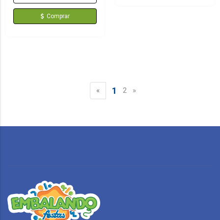
Comprar
1
«
2
»