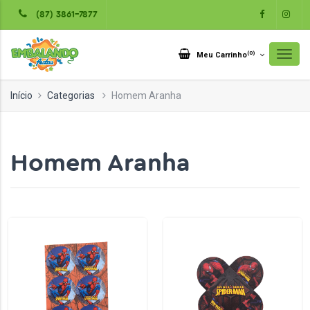
(87) 3861-7877
(
0
)
Meu Carrinho
Início
Categorias
Homem Aranha
Homem Aranha