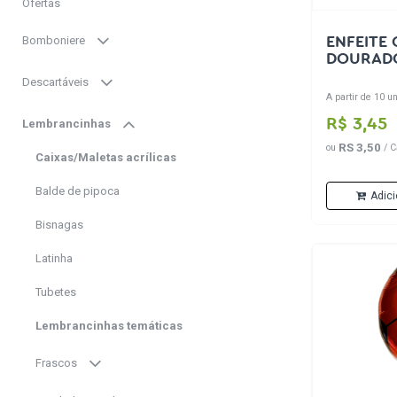
Ofertas
Bomboniere
ENFEITE
DOURAD
Descartáveis
A partir de 10 un
R$ 3,45
Lembrancinhas
RS 3,50
ou
/ C
Caixas/Maletas acrílicas
Balde de pipoca
Adici
Bisnagas
Latinha
Tubetes
Lembrancinhas temáticas
Frascos