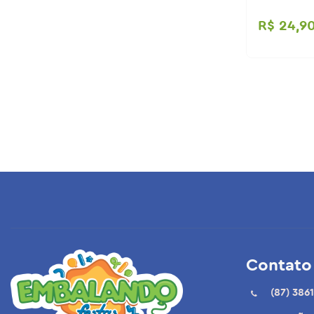
Kit Festa sortidos
R$ 24,9
Marmitas
Papelaria
Velas
Datas comemorativas
Forminhas para doces
Artigos para festas
Acessórios
Contato
Lança confetes
(87) 3861
Topo e decorações para bolo