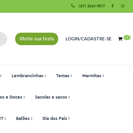
(87) 3861-7877
(
0
)
Monte sua festa
LOGIN/CADASTRE-SE
Lembrancinhas
Temas
Marmitas
os e Doces
Sacolas e sacos
NT
Balões
Dia dos Pais