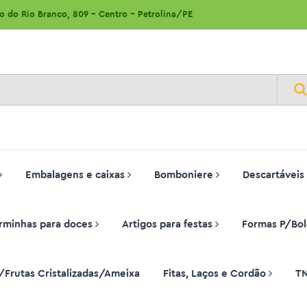
ão do Rio Branco, 809 - Centro - Petrolina/PE
Embalagens e caixas
Bomboniere
Descartáveis
rminhas para doces
Artigos para festas
Formas P/Bol
/Frutas Cristalizadas/Ameixa
Fitas, Laços e Cordão
T