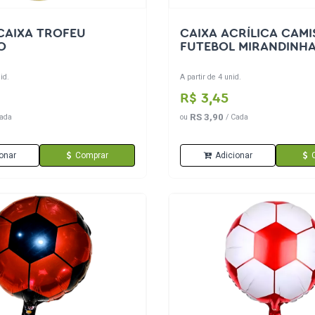
 CAIXA TROFEU
CAIXA ACRÍLICA CAMI
O
FUTEBOL MIRANDINH
id.
A partir de 4 unid.
R$ 3,45
RS 3,90
ada
ou
/ Cada
onar
Comprar
Adicionar