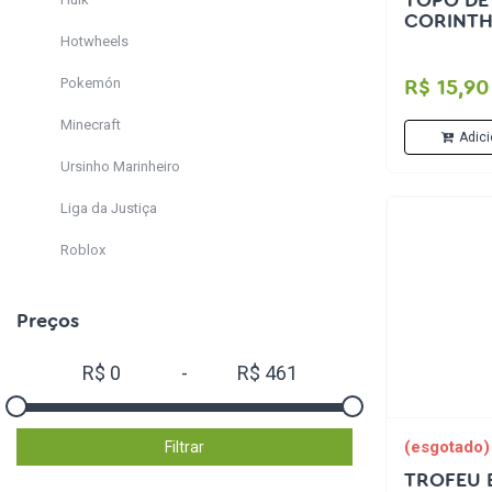
TOPO DE
CORINTH
Hotwheels
Pokemón
R$ 15,90
Minecraft
Adici
Ursinho Marinheiro
Liga da Justiça
Roblox
Super Mário
Preços
One Piece
R$
0
-
R$
461
Toy Story
Corinthians
(esgotado)
Filtrar
Vasco
TROFEU 