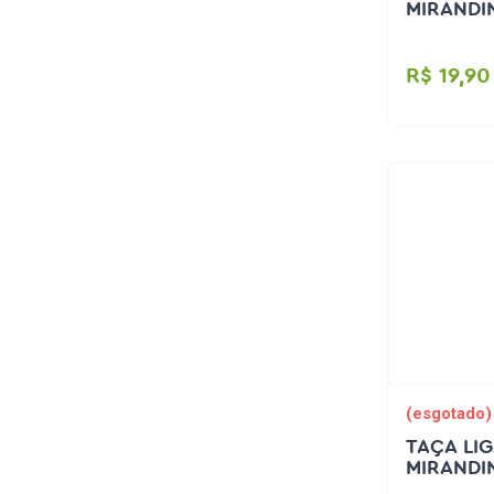
MIRANDI
São Paulo
Palmeiras
R$ 19,90
Flamengo
BOB ESPONJA
Léo e o Caminhão
Homem de ferro
Meninas
Chapeuzinho para festa
Despedida de solteira
Formatura
(esgotado)
Romântico
TAÇA LI
MIRANDI
Últimas unidades