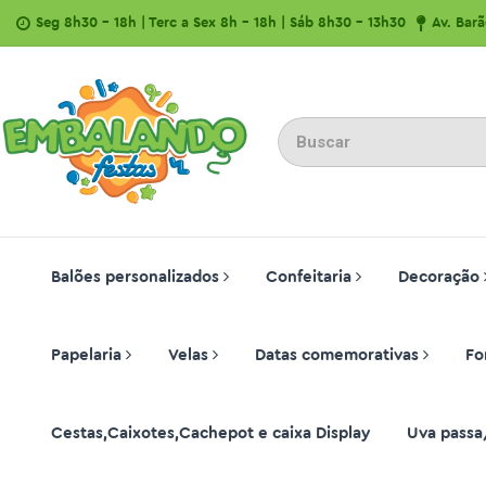
Seg 8h30 - 18h | Terc a Sex 8h - 18h | Sáb 8h30 - 13h30
Av. Bar
Balões personalizados
Confeitaria
Decoração
Papelaria
Velas
Datas comemorativas
Fo
Cestas,Caixotes,Cachepot e caixa Display
Uva passa