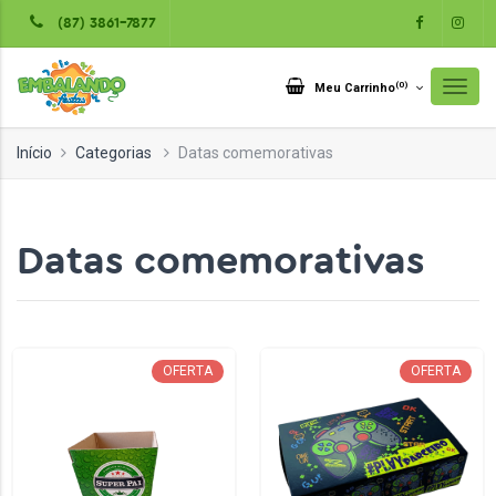
(87) 3861-7877
(
0
)
Meu Carrinho
Início
Categorias
Datas comemorativas
Datas comemorativas
OFERTA
OFERTA