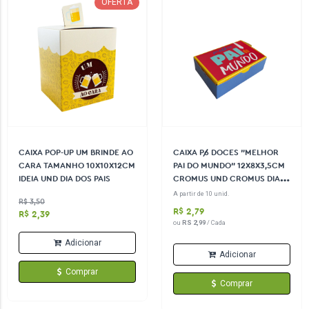
OFERTA
CAIXA POP-UP UM BRINDE AO
CAIXA P/6 DOCES "MELHOR
CARA TAMANHO 10X10X12CM
PAI DO MUNDO" 12X8X3,5CM
IDEIA UND DIA DOS PAIS
CROMUS UND CROMUS DIA
DOS PAIS
A partir de 10 unid.
R$ 3,50
R$ 2,79
R$ 2,39
ou
RS 2,99
/ Cada
Adicionar
Adicionar
Comprar
Comprar