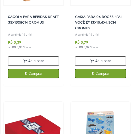
SACOLA PARA BEBIDAS KRAFT
CAIXA PARA 06 DOCES "PAI
35X13X8CM CROMUS
VOCÊ É" 13X10,6X4,5CM
CROMUS
A partir de 10 unid.
A partir de 10 unid.
R$ 3,39
R$ 3,79
ou
RS 3,90
/ Cada
ou
RS 3,99
/ Cada
Adicionar
Adicionar
Comprar
Comprar