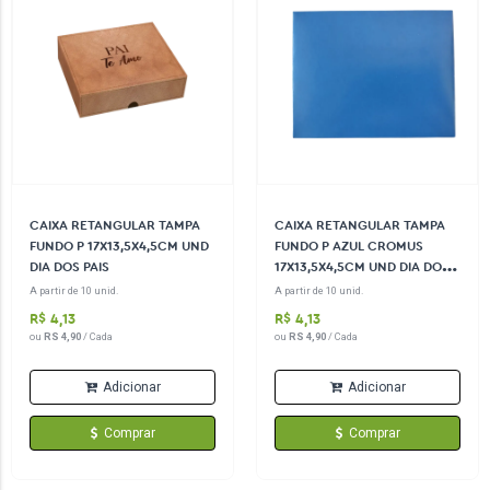
CAIXA RETANGULAR TAMPA
CAIXA RETANGULAR TAMPA
FUNDO P 17X13,5X4,5CM UND
FUNDO P AZUL CROMUS
DIA DOS PAIS
17X13,5X4,5CM UND DIA DOS
PAIS
A partir de 10 unid.
A partir de 10 unid.
R$ 4,13
R$ 4,13
ou
RS 4,90
/ Cada
ou
RS 4,90
/ Cada
Adicionar
Adicionar
Comprar
Comprar