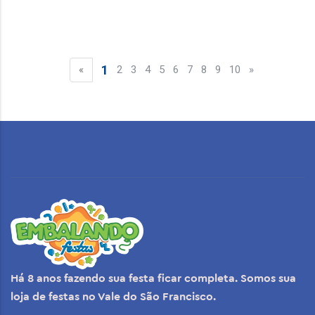
1
«
2
3
4
5
6
7
8
9
10
»
Há 8 anos fazendo sua festa ficar completa. Somos sua
loja de festas no Vale do São Francisco.