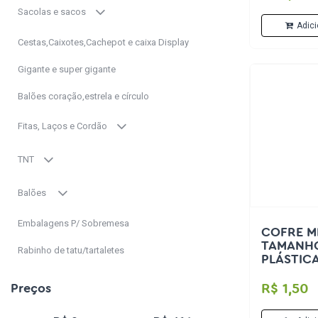
Sacolas e sacos
Adici
Cestas,Caixotes,Cachepot e caixa Display
Gigante e super gigante
Balões coração,estrela e círculo
Fitas, Laços e Cordão
TNT
Balões
Embalagens P/ Sobremesa
COFRE MI
TAMANHO
Rabinho de tatu/tartaletes
PLÁSTIC
Preços
R$ 1,50