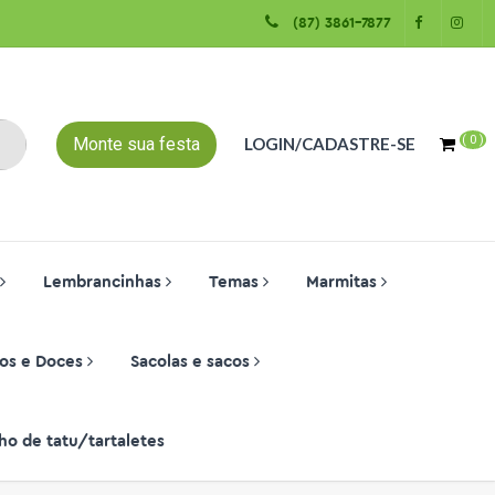
(87) 3861-7877
(
0
)
Monte sua festa
LOGIN/CADASTRE-SE
Lembrancinhas
Temas
Marmitas
os e Doces
Sacolas e sacos
ho de tatu/tartaletes