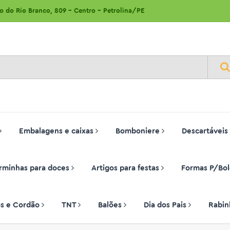
ão do Rio Branco, 809 - Centro - Petrolina/PE
Embalagens e caixas
Bomboniere
Descartáveis
rminhas para doces
Artigos para festas
Formas P/Bol
ços e Cordão
TNT
Balões
Dia dos Pais
Rabin