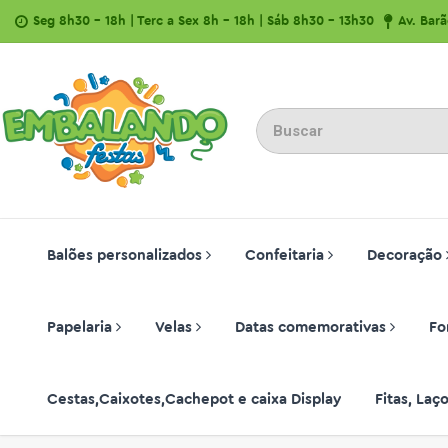
Seg 8h30 - 18h | Terc a Sex 8h - 18h | Sáb 8h30 - 13h30
Av. Bar
Balões personalizados
Confeitaria
Decoração
Papelaria
Velas
Datas comemorativas
Fo
Cestas,Caixotes,Cachepot e caixa Display
Fitas, La