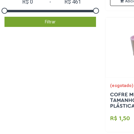
R$
0
-
R$
461
Adici
Filtrar
(esgotado)
COFRE MI
TAMANHO
R$ 1,50