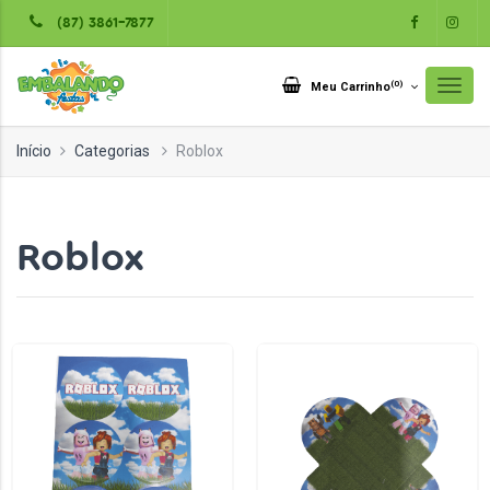
(87) 3861-7877
(
0
)
Meu Carrinho
Início
Categorias
Roblox
Roblox