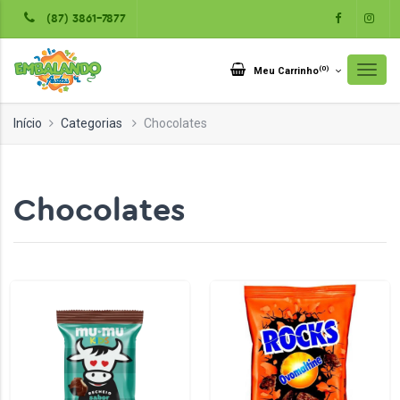
(87) 3861-7877
(
0
)
Meu Carrinho
Início
Categorias
Chocolates
Chocolates