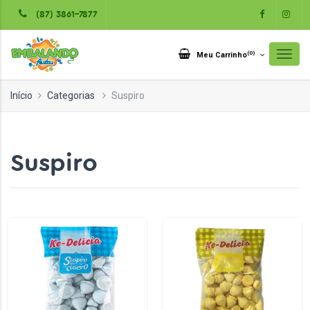
(87) 3861-7877
(
0
)
Meu Carrinho
Início
Categorias
Suspiro
Suspiro