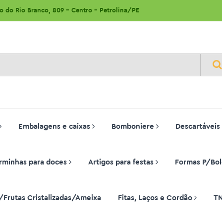
ão do Rio Branco, 809 - Centro - Petrolina/PE
Embalagens e caixas
Bomboniere
Descartáveis
rminhas para doces
Artigos para festas
Formas P/Bol
/Frutas Cristalizadas/Ameixa
Fitas, Laços e Cordão
T