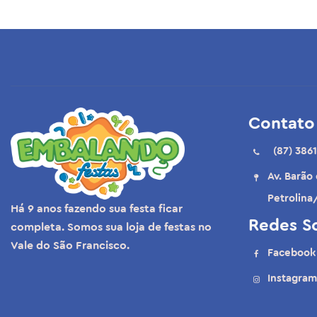
Balões
Embalagens P/ Sobremesa
Rabinho de tatu/tartaletes
Contato
(87) 3861
Av. Barão
Petrolina
Há 9 anos fazendo sua festa ficar
Redes So
completa. Somos sua loja de festas no
Vale do São Francisco.
Facebook
Instagram