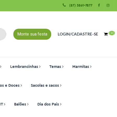
(87) 3861-7877
(
0
)
Monte sua festa
LOGIN/CADASTRE-SE
Lembrancinhas
Temas
Marmitas
os e Doces
Sacolas e sacos
NT
Balões
Dia dos Pais