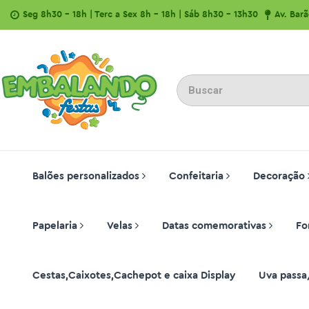
Seg 8h30 - 18h | Terc a Sex 8h - 18h | Sáb 8h30 - 13h30
Av. Bar
Balões personalizados
Confeitaria
Decoração
Papelaria
Velas
Datas comemorativas
Fo
Cestas,Caixotes,Cachepot e caixa Display
Uva passa