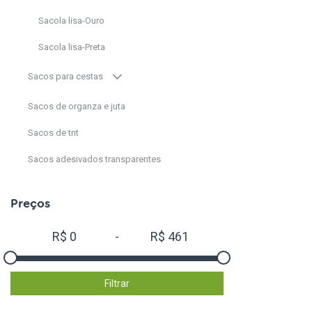
Sacola lisa-Ouro
Sacola lisa-Preta
Sacos para cestas
Sacos de organza e juta
Sacos de tnt
Sacos adesivados transparentes
Cestas,Caixotes,Cachepot e caixa Display
Preços
Gigante e super gigante
R$
0
-
R$
461
Balões coração,estrela e círculo
Fitas, Laços e Cordão
Filtrar
TNT