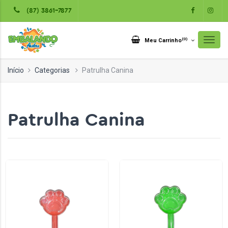
(87) 3861-7877
(
0
)
Meu Carrinho
Início
Categorias
Patrulha Canina
Patrulha Canina