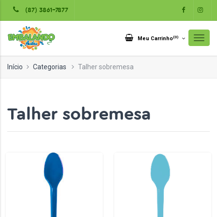
(87) 3861-7877
(
0
)
Meu Carrinho
Início
Categorias
Talher sobremesa
Talher sobremesa