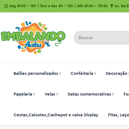
Seg 8h30 - 18h | Terc a Sex 8h - 18h | Sáb 8h30 - 13h30
Av. Bar
Balões personalizados
Confeitaria
Decoração
Papelaria
Velas
Datas comemorativas
Fo
Cestas,Caixotes,Cachepot e caixa Display
Fitas, La