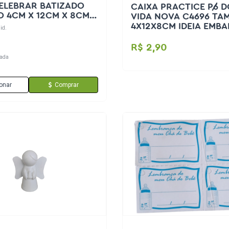
RAR BATIZADO
CAIXA PRACTICE P/6 
 4CM X 12CM X 8CM
VIDA NOVA C4696 T
10 UN
4X12X8CM IDEIA EMB
id.
UN
R$ 2,90
ada
onar
Comprar