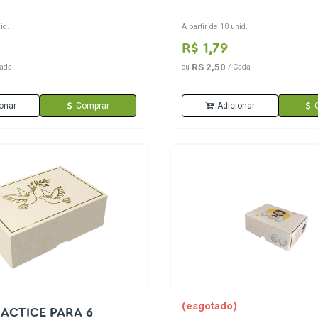
id.
A partir de 10 unid.
R$ 1,79
RS 2,50
ada
ou
/ Cada
onar
Comprar
Adicionar
(esgotado)
RACTICE PARA 6