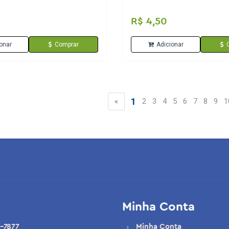
R$ 4,50
onar
Comprar
Adicionar
1
«
2
3
4
5
6
7
8
9
1
Minha Conta
-7877
Minha Conta