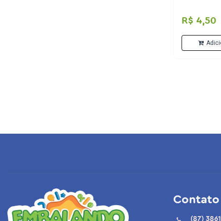
Circo
R$ 4,50
Chá revelação
Adici
Safari
Pocoyo
Baby Shark
Bolofofos
Turma da Mônica
3 palavrinhas
Pool Party
Panda
Maria Clara & JP
Contato
Boteco
(87) 3861