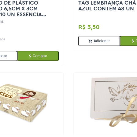
O DE PLÁSTICO
TAG LEMBRANÇA CHÁ 
 6,5CM X 3CM
AZUL CONTÉM 48 UN
10 UN ESSENCIA
OMERCIO
id.
R$ 3,50
ada
Adicionar
onar
Comprar