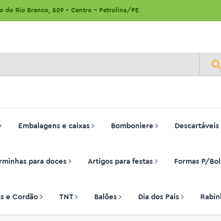
ão do Rio Branco, 809 - Centro - Petrolina/PE
Embalagens e caixas
Bomboniere
Descartáveis
rminhas para doces
Artigos para festas
Formas P/Bol
ços e Cordão
TNT
Balões
Dia dos Pais
Rabin