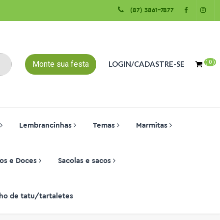
(87) 3861-7877
(
0
)
Monte sua festa
LOGIN/CADASTRE-SE
Lembrancinhas
Temas
Marmitas
os e Doces
Sacolas e sacos
ho de tatu/tartaletes