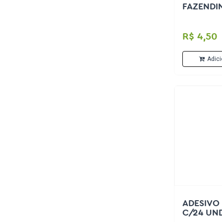
FAZENDI
Lembrancinhas temáticas
R$ 4,50
Frascos
Mini baleiro/Baleiro
Adici
Garrafinha
Cofres
Mini mamadeira/ Mini maleta
Temas
Todos os gêneros
Fazendinha
Mundo Bita
ADESIVO
C/24 UN
Batizado/1ª Eucaristia/Crisma