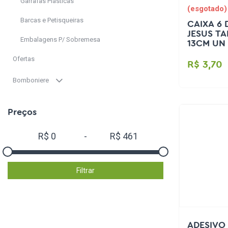
Garrafas Plásticas
(esgotado)
Barcas e Petisqueiras
CAIXA 6
JESUS TA
Embalagens P/ Sobremesa
13CM UN
Ofertas
R$ 3,70
Bomboniere
Descartáveis
Preços
Lembrancinhas
R$
0
-
R$
461
Caixas/Maletas acrílicas
Balde de pipoca
Filtrar
Bisnagas
Latinha
ADESIVO
Tubetes