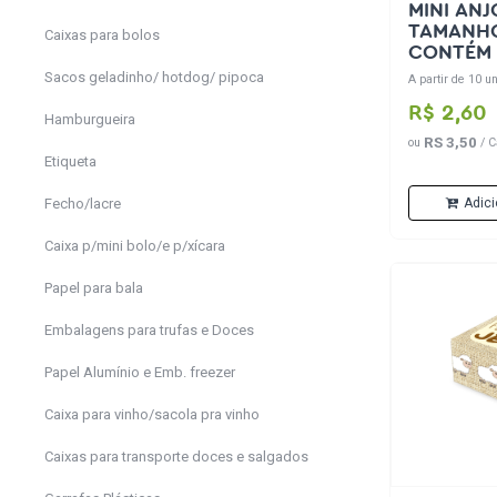
MINI ANJ
TAMANHO
Caixas para bolos
CONTÉM 
MANIA C
Sacos geladinho/ hotdog/ pipoca
A partir de 10 un
R$ 2,60
Hamburgueira
RS 3,50
ou
/ C
Etiqueta
Adici
Fecho/lacre
Caixa p/mini bolo/e p/xícara
Papel para bala
Embalagens para trufas e Doces
Papel Alumínio e Emb. freezer
Caixa para vinho/sacola pra vinho
Caixas para transporte doces e salgados