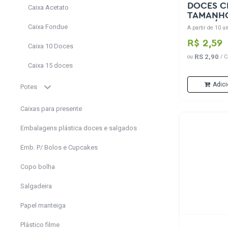
DOCES CELEB
Caixa Acetato
TAMANHO
CONTÉM 
Caixa Fondue
A partir de 10 un
R$ 2,59
Caixa 10 Doces
RS 2,90
ou
/ C
Caixa 15 doces
Adici
Potes
Caixas para presente
Embalagens plástica doces e salgados
Emb. P/ Bolos e Cupcakes
Copo bolha
Salgadeira
Papel manteiga
Plástico filme