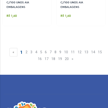
C/100 UNDS AIA
C/100 UNDS AIA
EMBALAGENS
EMBALAGENS
R$ 1,60
R$ 1,60
1
«
2
3
4
5
6
7
8
9
10
11
12
13
14
15
16
17
18
19
20
»