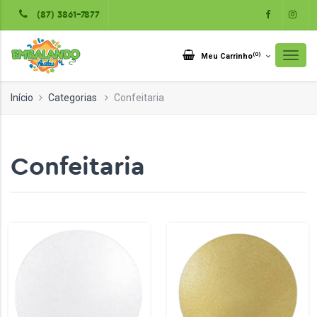
(87) 3861-7877
(
0
)
Meu Carrinho
Início
Categorias
Confeitaria
Confeitaria