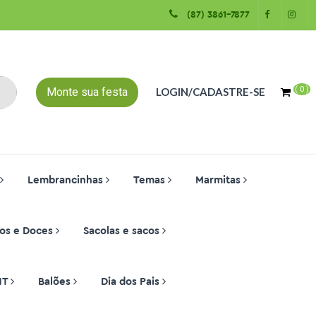
(87) 3861-7877
(
0
)
Monte sua festa
LOGIN/CADASTRE-SE
Lembrancinhas
Temas
Marmitas
os e Doces
Sacolas e sacos
NT
Balões
Dia dos Pais