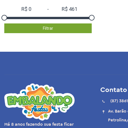
R$
0
-
R$
461
Filtrar
Contato
(87) 3861
Av. Barão
Petrolina
Há 8 anos fazendo sua festa ficar