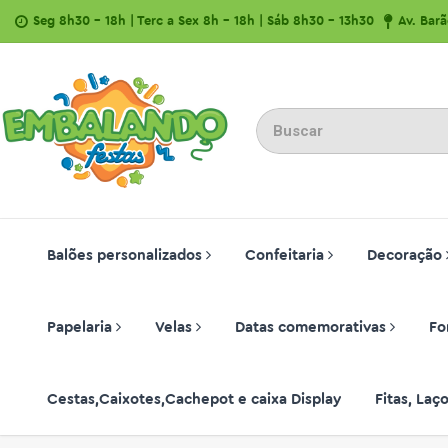
Seg 8h30 - 18h | Terc a Sex 8h - 18h | Sáb 8h30 - 13h30
Av. Bar
Balões personalizados
Confeitaria
Decoração
Papelaria
Velas
Datas comemorativas
Fo
Cestas,Caixotes,Cachepot e caixa Display
Fitas, La