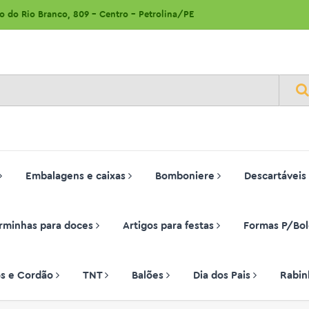
ão do Rio Branco, 809 - Centro - Petrolina/PE
Embalagens e caixas
Bomboniere
Descartáveis
rminhas para doces
Artigos para festas
Formas P/Bol
ços e Cordão
TNT
Balões
Dia dos Pais
Rabin