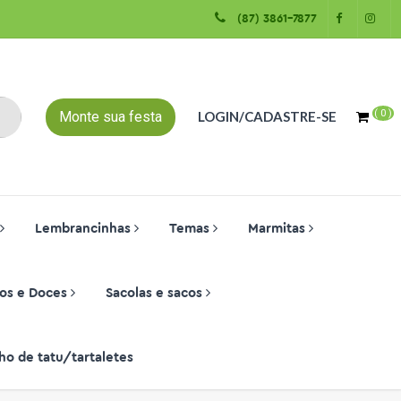
(87) 3861-7877
(
0
)
Monte sua festa
LOGIN/CADASTRE-SE
Lembrancinhas
Temas
Marmitas
os e Doces
Sacolas e sacos
ho de tatu/tartaletes