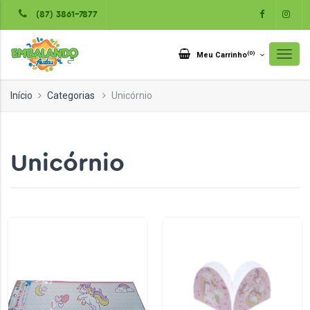
(87) 3861-7877
(
0
)
Meu Carrinho
Início
Categorias
Unicórnio
Unicórnio