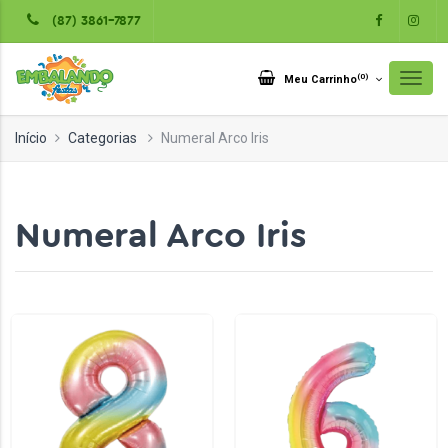
(87) 3861-7877
(
0
)
Meu Carrinho
Início
Categorias
Numeral Arco Iris
Numeral Arco Iris