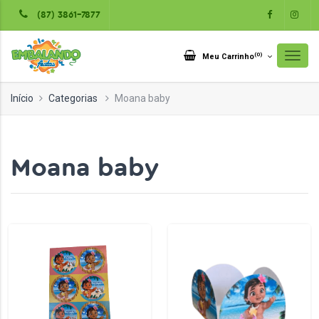
(87) 3861-7877
(
0
)
Meu Carrinho
Início
Categorias
Moana baby
Moana baby