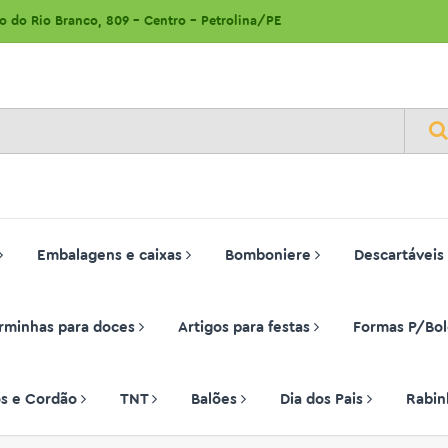
ão do Rio Branco, 809 - Centro - Petrolina/PE
Embalagens e caixas
Bomboniere
Descartáveis
rminhas para doces
Artigos para festas
Formas P/Bol
ços e Cordão
TNT
Balões
Dia dos Pais
Rabin