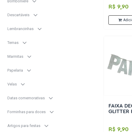
Bomboniere
R$ 9,90
Descartáveis
Adici
Lembrancinhas
Temas
Marmitas
Papelaria
Velas
Datas comemorativas
FAIXA D
GLITTER
Forminhas para doces
Artigos para festas
R$ 9,90