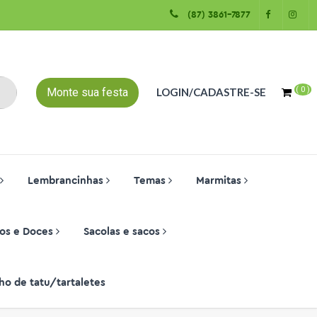
(87) 3861-7877
(
0
)
Monte sua festa
LOGIN/CADASTRE-SE
Lembrancinhas
Temas
Marmitas
os e Doces
Sacolas e sacos
ho de tatu/tartaletes