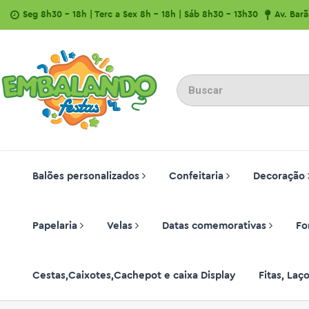
Seg 8h30 - 18h | Terc a Sex 8h - 18h | Sáb 8h30 - 13h30
Av. Bar
Balões personalizados
Confeitaria
Decoração
Papelaria
Velas
Datas comemorativas
Fo
Cestas,Caixotes,Cachepot e caixa Display
Fitas, La