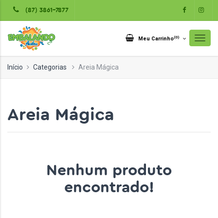
(87) 3861-7877
(
0
)
Meu Carrinho
Início
Categorias
Areia Mágica
Areia Mágica
Nenhum produto
encontrado!