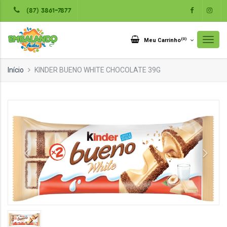
(87) 3861-7877
(
0
)
Meu Carrinho
Início
KINDER BUENO WHITE CHOCOLATE 39G